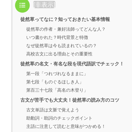
目次
[
非表示
]
徒然草ってなに？知っておきたい基本情報
徒然草の作者・兼好法師ってどんな人？
いつ書かれた？時代背景と特徴
なぜ徒然草は今も読まれているの？
高校古文に出る理由とその重要性
徒然草の名文・有名な段を現代語訳でチェック！
第一段「つれづれなるままに」
第七段「ものぐるほしき人」
第百三十七段「高名の木登り」
古文が苦手でも大丈夫！徒然草の読み方のコツ
古文単語は文脈で覚えよう
助動詞・助詞のチェックポイント
主語に注意して読むと意味がつかめる！