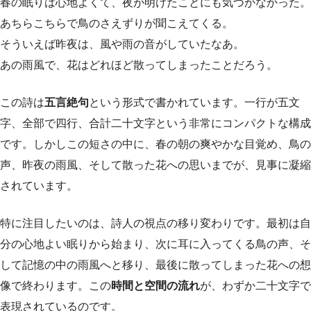
春の眠りは心地よくて、夜が明けたことにも気づかなかった。
あちらこちらで鳥のさえずりが聞こえてくる。
そういえば昨夜は、風や雨の音がしていたなあ。
あの雨風で、花はどれほど散ってしまったことだろう。
この詩は
五言絶句
という形式で書かれています。一行が五文
字、全部で四行、合計二十文字という非常にコンパクトな構成
です。しかしこの短さの中に、春の朝の爽やかな目覚め、鳥の
声、昨夜の雨風、そして散った花への思いまでが、見事に凝縮
されています。
特に注目したいのは、詩人の視点の移り変わりです。最初は自
分の心地よい眠りから始まり、次に耳に入ってくる鳥の声、そ
して記憶の中の雨風へと移り、最後に散ってしまった花への想
像で終わります。この
時間と空間の流れ
が、わずか二十文字で
表現されているのです。