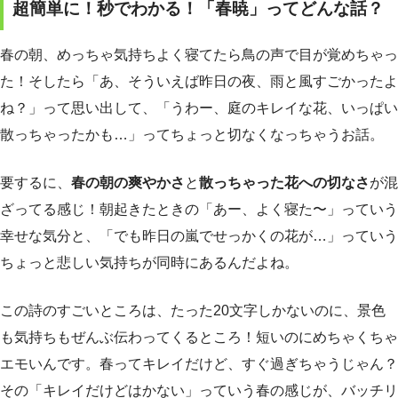
超簡単に！秒でわかる！「春暁」ってどんな話？
春の朝、めっちゃ気持ちよく寝てたら鳥の声で目が覚めちゃっ
た！そしたら「あ、そういえば昨日の夜、雨と風すごかったよ
ね？」って思い出して、「うわー、庭のキレイな花、いっぱい
散っちゃったかも…」ってちょっと切なくなっちゃうお話。
要するに、
春の朝の爽やかさ
と
散っちゃった花への切なさ
が混
ざってる感じ！朝起きたときの「あー、よく寝た〜」っていう
幸せな気分と、「でも昨日の嵐でせっかくの花が…」っていう
ちょっと悲しい気持ちが同時にあるんだよね。
この詩のすごいところは、たった20文字しかないのに、景色
も気持ちもぜんぶ伝わってくるところ！短いのにめちゃくちゃ
エモいんです。春ってキレイだけど、すぐ過ぎちゃうじゃん？
その「キレイだけどはかない」っていう春の感じが、バッチリ