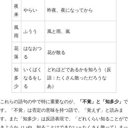
夜
やらい
昨夜、夜になってから
来
風
ふうう
風と雨、嵐
雨
花
はなおつ
花が散る
落
る
知
いくばく
どれほどであるかを知ろう（反
多
なるをし
語：たくさん散っただろうな
少
る
あ）
これらの語句の中で特に重要なのが、
「不覚」と「知多少」
で
す。「不覚」は否定の意味を持つ語で、「覚えず」と読みま
す。また「知多少」は反語表現で、「どれくらい知ることがで
きようか（いや、知ることはできない＝たくさん散ってしまっ