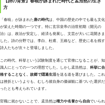
【詩の背景】春暁が詠まれた時代と孟浩然の生き
方
「春暁」が詠まれた
唐の時代
は、中国の歴史の中でも最も文化
が栄えた時期の一つです。特に玄宗皇帝の治世初期（開元の
治）は、政治が安定し、経済も発展し、文芸が大いに花開きま
した。詩の分野では、李白、杜甫、王維など、歴史に名を残す
詩人たちが次々と登場しました。
この時代、科挙という試験制度を通じて官僚になることが、知
識人にとっての一つの理想でした。しかし孟浩然は、
科挙に合
格することなく、故郷で隠遁生活
を送る道を選びました。これ
は挫折というよりも、むしろ彼自身の価値観に基づいた選択だ
ったとも考えられています。
官職に就かないことで、孟浩然は
権力や名誉から自由
でいられ