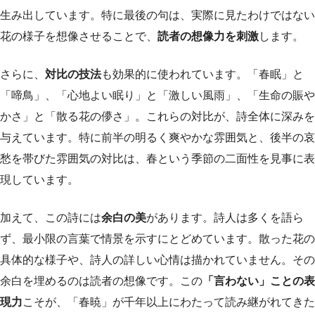
生み出しています。特に最後の句は、実際に見たわけではない
花の様子を想像させることで、
読者の想像力を刺激
します。
さらに、
対比の技法
も効果的に使われています。「春眠」と
「啼鳥」、「心地よい眠り」と「激しい風雨」、「生命の賑や
かさ」と「散る花の儚さ」。これらの対比が、詩全体に深みを
与えています。特に前半の明るく爽やかな雰囲気と、後半の哀
愁を帯びた雰囲気の対比は、春という季節の二面性を見事に表
現しています。
加えて、この詩には
余白の美
があります。詩人は多くを語ら
ず、最小限の言葉で情景を示すにとどめています。散った花の
具体的な様子や、詩人の詳しい心情は描かれていません。その
余白を埋めるのは読者の想像です。この
「言わない」ことの表
現力
こそが、「春暁」が千年以上にわたって読み継がれてきた