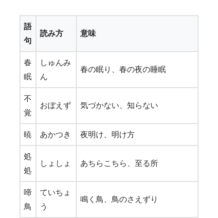
語
読み方
意味
句
春
しゅんみ
春の眠り、春の夜の睡眠
眠
ん
不
おぼえず
気づかない、知らない
覚
暁
あかつき
夜明け、明け方
処
しょしょ
あちらこちら、至る所
処
啼
ていちょ
鳴く鳥、鳥のさえずり
鳥
う