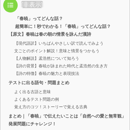
目次
[
非表示
]
「春暁」ってどんな話？
超簡単に！秒でわかる！「春暁」ってどんな話？
【原文】春暁は春の朝の情景を詠んだ漢詩
【現代語訳】いちばんやさしい訳で読んでみよう
文ごとのポイント解説！意味と情景をつかもう
【人物解説】孟浩然について知ろう
【詩の背景】春暁が詠まれた時代と孟浩然の生き方
【詩の特徴】春暁の魅力と表現技法
テストに出る語句・問題まとめ
よく出る古語と意味
よくあるテスト問題の例
覚え方のコツ！ストーリーで覚える古典
まとめ｜「春暁」で伝えたいことは「自然への愛と無常観」
発展問題にチャレンジ！