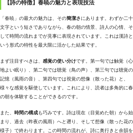
【詩の特徴】春暁の魅力と表現技法
「春暁」の最大の魅力は、その
簡潔さ
にあります。わずか二十
文字という短さでありながら、春の朝の情景、詩人の心情、そ
して時間の流れまでが見事に表現されています。これは漢詩と
いう形式の特性を最大限に活かした結果です。
まず注目すべきは、
感覚の使い分け
です。第一句では触覚（心
地よい眠り）、第二句では聴覚（鳥の声）、第三句では聴覚の
記憶（風雨の音）、第四句では視覚の想像（散った花）と、
様々な感覚を駆使しています。これにより、読者は多角的に春
の朝を体験することができるのです。
また、
時間の構成
も巧みです。詩は現在（目覚めた朝）から始
まり、過去（昨夜の風雨）へと遡り、そして想像（散った花の
様子）で終わります。この時間の流れが、詩に奥行きと余韻を