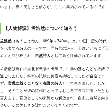
います。春の美しさと儚さが、ここに集約されているのです。
【人物解説】孟浩然について知ろう
孟浩然
（もうこうねん、689年～740年）は、中国・唐の時代
を代表する詩人の一人です。同時代の詩人・王維とともに「王
孟」と並び称され、
自然詩人
として高く評価されています。
孟浩然は現在の湖北省襄陽の出身で、生涯のほとんどを故郷で
過ごしました。科挙の試験に何度も挑戦しましたが合格でき
ず、
官職に就くことなく在野の詩人
として生きました。しか
し、そのことが彼の詩作にとってはむしろプラスに働いたとも
言えます。官僚としての束縛から解放され、自由に自然と向き
合い、その美しさを詠むことができたのです。