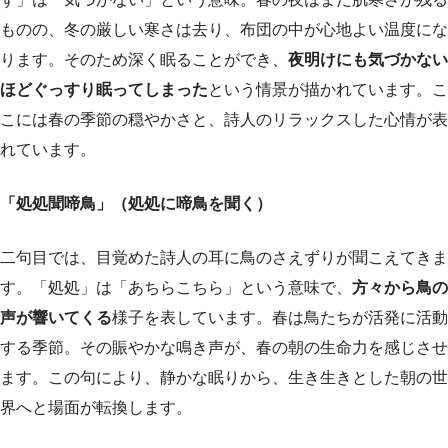
ものの、冬の厳しい寒さは去り、布団の中が心地よい温度にな
ります。そのため深く眠ることができ、
夜明けにも気づかない
ほどぐっすり眠ってしまった
という情景が描かれています。こ
こには春の季節の穏やかさと、詩人のリラックスした心情が表
れています。
「処処聞啼鳥」（処処に啼鳥を聞く）
二句目では、目覚めた詩人の耳に鳥のさえずりが聞こえてきま
す。「処処」は「あちらこちら」という意味で、
方々から鳥の
声が響いてくる
様子を表しています。春は鳥たちが活発に活動
する季節。その賑やかな鳴き声が、春の朝の生命力を感じさせ
ます。この句により、静かな眠りから、生き生きとした朝の世
界へと場面が転換します。