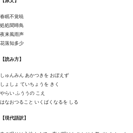
【原文】
春眠不覚暁
処処聞啼鳥
夜来風雨声
花落知多少
【読み方】
しゅんみん あかつきを おぼえず
しょしょ ていちょうを きく
やらい ふううの こえ
はなおつること いくばくなるを しる
【現代語訳】