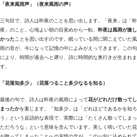
「夜来風雨声」（夜来風雨の声）
三句目で、詩人は昨夜のことを思い出します。「夜来」は「昨
夜」のこと。心地よい朝の目覚めから一転、
昨夜は風雨が激し
かった
ことを思い出すのです。眠っている間に聞こえていた風
雨の音が、今になって記憶の中によみがえってきます。この句
により、時間が過去へと遡り、詩に時間的な奥行きが生まれま
す。
「花落知多少」（花落つること多少なるを知る）
最後の句で、詩人は昨夜の風雨によって
花がどれだけ散ってし
まったか
を案じます。「知多少」は「どれほどであるかを知ろ
う」という反語的な表現で、実際には「たくさん散ってしまっ
ただろうな」という意味を含んでいます。美しく咲いていた花
が散ってしまったことへの哀惜の念が、この一句に込められて