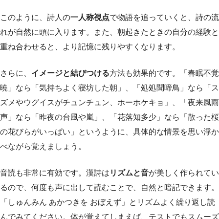
このように、詩人の
一人称視点
で物語を追っていくと、詩の流
れが自然に頭に入ります。また、朝起きたときの自分の経験と
重ね合わせると、より記憶に残りやすくなります。
さらに、
イメージと結びつける
方法も効果的です。「春眠不覚
暁」なら「気持ちよく寝坊した朝」、「処処聞啼鳥」なら「ス
ズメやウグイスがチュンチュン、ホーホケキョ」、「夜来風雨
声」なら「昨夜の台風や嵐」、「花落知多少」なら「散った桜
の花びらがいっぱい」というように、具体的な情景を思い浮か
べながら覚えましょう。
音読も非常に有効です。漢詩は
リズムと音
が美しく作られてい
るので、何度も声に出して読むことで、自然と暗記できます。
「しゅんみん あかつきを おぼえず」とリズムよく繰り返し読
んでみてください。体が覚えてしまえば、テストでもスムーズ