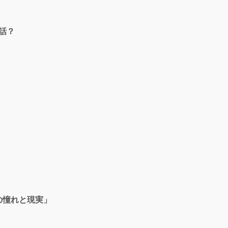
話？
の憧れと現実」