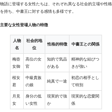
物語に登場する女性たちは、それぞれ異なる社会的立場や性格
を持ち、中書王に対する感情も多様です。
主要な女性登場人物の特徴
人物
社会的地
性格的特徴
中書王との関係
名
位
梅壺
高位の女
知的で気品
精神的な結びつ
女御
官
がある
きが強い
桜女
中級貴族
初恋の相手とし
純真で一途
君
の娘
て特別
月見
身分の低
現実的で強
現実的な恋愛関
女
い女性
か
係