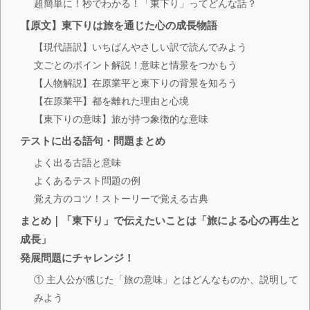
超簡単に！秒でわかる！「東下り」ってどんな話？
【原文】東下りは旅を通じた心の成長物語
【現代語訳】いちばんやさしい訳で読んでみよう
文ごとのポイント解説！意味と情景をつかもう
【人物解説】在原業平と東下りの背景を知ろう
【在原業平】都を離れた理由と心境
【東下りの意味】旅が持つ象徴的な意味
テストに出る語句・問題まとめ
よく出る古語と意味
よくあるテスト問題の例
覚え方のコツ！ストーリーで覚える古典
まとめ｜「東下り」で伝えたいことは「旅による心の再生と
成長」
発展問題にチャレンジ！
① 主人公が感じた「旅の意味」とはどんなものか、説明して
みよう