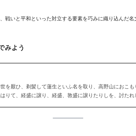
、戦いと平和といった対立する要素を巧みに織り込んだ名
でみよう
か世を厭ひ、剃髪して蓮生といふ名を取り、高野山におこも
賜はりて、経盛に譲り、経盛、敦盛に譲りたりしを、討たれ