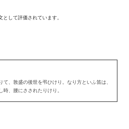
文として評価されています。
りて、敦盛の後世を弔ひけり。なり方といふ笛は、
し時、腰にさされたりけり。