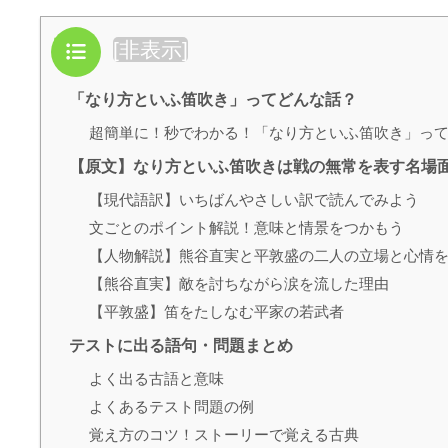
目次
[
非表示
]
「なり方といふ笛吹き」ってどんな話？
超簡単に！秒でわかる！「なり方といふ笛吹き」っ
【原文】なり方といふ笛吹きは戦の無常を表す名場
【現代語訳】いちばんやさしい訳で読んでみよう
文ごとのポイント解説！意味と情景をつかもう
【人物解説】熊谷直実と平敦盛の二人の立場と心情
【熊谷直実】敵を討ちながら涙を流した理由
【平敦盛】笛をたしなむ平家の若武者
テストに出る語句・問題まとめ
よく出る古語と意味
よくあるテスト問題の例
覚え方のコツ！ストーリーで覚える古典