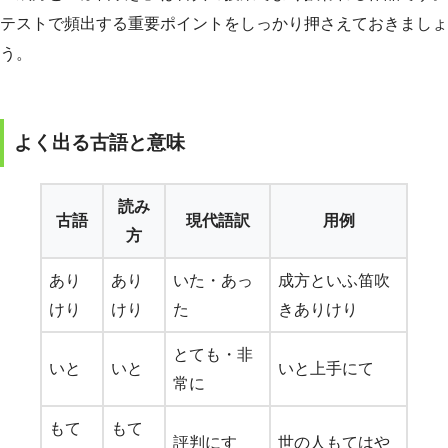
テストで頻出する重要ポイントをしっかり押さえておきましょ
う。
よく出る古語と意味
読み
古語
現代語訳
用例
方
あり
あり
いた・あっ
成方といふ笛吹
けり
けり
た
きありけり
とても・非
いと
いと
いと上手にて
常に
もて
もて
評判にす
世の人もてはや