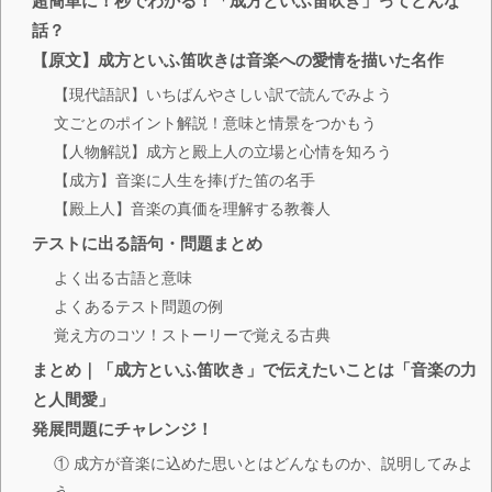
超簡単に！秒でわかる！「成方といふ笛吹き」ってどんな
話？
【原文】成方といふ笛吹きは音楽への愛情を描いた名作
【現代語訳】いちばんやさしい訳で読んでみよう
文ごとのポイント解説！意味と情景をつかもう
【人物解説】成方と殿上人の立場と心情を知ろう
【成方】音楽に人生を捧げた笛の名手
【殿上人】音楽の真価を理解する教養人
テストに出る語句・問題まとめ
よく出る古語と意味
よくあるテスト問題の例
覚え方のコツ！ストーリーで覚える古典
まとめ｜「成方といふ笛吹き」で伝えたいことは「音楽の力
と人間愛」
発展問題にチャレンジ！
① 成方が音楽に込めた思いとはどんなものか、説明してみよ
う