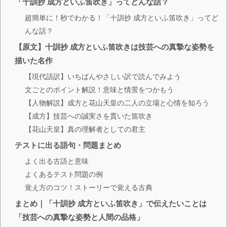
「十訓抄 成方といふ笛吹き」ってどんな話？
超簡単に！秒でわかる！「十訓抄 成方といふ笛吹き」ってど
んな話？
【原文】十訓抄 成方といふ笛吹きは技芸への真摯な姿勢を
描いた名作
【現代語訳】いちばんやさしい訳で読んでみよう
文ごとのポイント解説！意味と情景をつかもう
【人物解説】成方と花山天皇の二人の立場と心情を知ろう
【成方】技芸への誠実さを貫いた笛吹き
【花山天皇】真の理解者としての君主
テストに出る語句・問題まとめ
よく出る古語と意味
よくあるテスト問題の例
覚え方のコツ！ストーリーで覚える古典
まとめ｜「十訓抄 成方といふ笛吹き」で伝えたいことは
「技芸への真摯な姿勢と人間の品格」