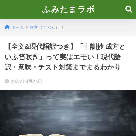
ふみたまラボ
ホーム
古文（こぶん）
【全文&現代語訳つき】「十訓抄 成方と
いふ笛吹き」って実はエモい！現代語
訳・意味・テスト対策までまるわかり
2025年8月25日