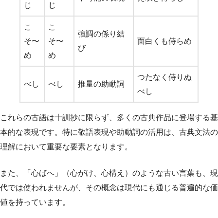
じ
じ
こ
こ
強調の係り結
そ〜
そ〜
面白くも侍らめ
び
め
め
つたなく侍りぬ
べし
べし
推量の助動詞
べし
これらの古語は十訓抄に限らず、多くの古典作品に登場する基
本的な表現です。特に敬語表現や助動詞の活用は、古典文法の
理解において重要な要素となります。
また、「心ばへ」（心がけ、心構え）のような古い言葉も、現
代では使われませんが、その概念は現代にも通じる普遍的な価
値を持っています。