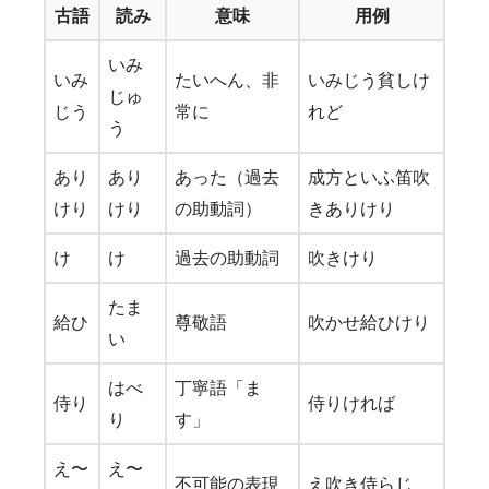
古語
読み
意味
用例
いみ
いみ
たいへん、非
いみじう貧しけ
じゅ
じう
常に
れど
う
あり
あり
あった（過去
成方といふ笛吹
けり
けり
の助動詞）
きありけり
け
け
過去の助動詞
吹きけり
たま
給ひ
尊敬語
吹かせ給ひけり
い
はべ
丁寧語「ま
侍り
侍りければ
り
す」
え〜
え〜
不可能の表現
え吹き侍らじ