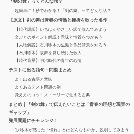
「剣の舞」ってどんな話？
超簡単に！秒でわかる！「剣の舞」ってどんな話？
【原文】剣の舞は青春の情熱と挫折を歌った名作
【現代語訳】いちばんやさしい訳で読んでみよう
文ごとのポイント解説！意味と情景をつかもう
【人物解説】石川啄木の生涯と作品背景を知ろう
【石川啄木】故郷を愛し続けた歌人
【時代背景】明治時代の青年の心情
テストに出る語句・問題まとめ
よく出る古語と意味
よくあるテスト問題の例
覚え方のコツ！ストーリーで覚える古典
まとめ｜「剣の舞」で伝えたいことは「青春の理想と現実の
ギャップ」
発展問題にチャレンジ！
① 啄木が感じた「憧れ」とはどんなものか、説明してみよう