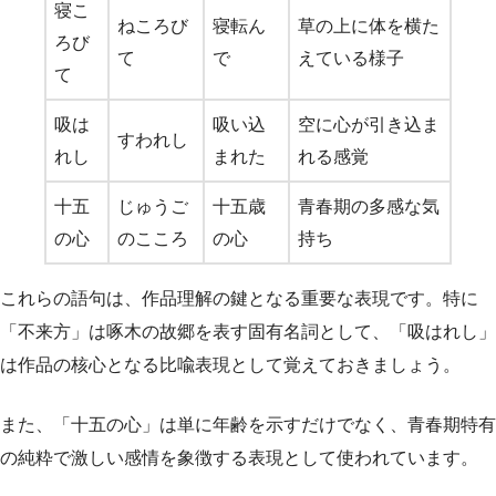
寝こ
ねころび
寝転ん
草の上に体を横た
ろび
て
で
えている様子
て
吸は
吸い込
空に心が引き込ま
すわれし
れし
まれた
れる感覚
十五
じゅうご
十五歳
青春期の多感な気
の心
のこころ
の心
持ち
これらの語句は、作品理解の鍵となる重要な表現です。特に
「不来方」は啄木の故郷を表す固有名詞として、「吸はれし」
は作品の核心となる比喩表現として覚えておきましょう。
また、「十五の心」は単に年齢を示すだけでなく、青春期特有
の純粋で激しい感情を象徴する表現として使われています。