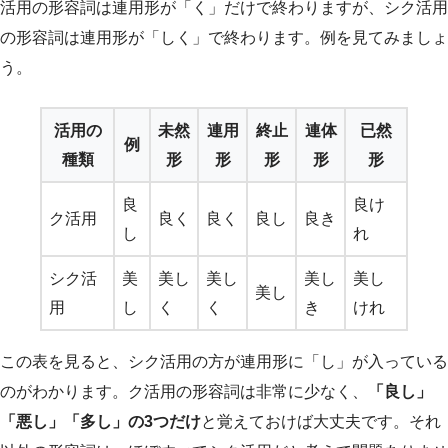
活用の形容詞は連用形が「く」だけで終わりますが、シク活用
の形容詞は連用形が「しく」で終わります。例を見てみましょ
う。
活用の
未然
連用
終止
連体
已然
例
種類
形
形
形
形
形
良
良け
ク活用
良く
良く
良し
良き
し
れ
シク活
美
美し
美し
美し
美し
美し
用
し
く
く
き
けれ
この表を見ると、シク活用の方が連用形に「し」が入っている
のがわかります。ク活用の形容詞は非常に少なく、
「良し」
「悪し」「多し」の3つだけ
と覚えておけば大丈夫です。それ