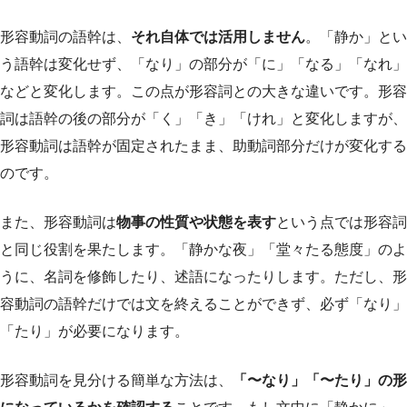
形容動詞の語幹は、
それ自体では活用しません
。「静か」とい
う語幹は変化せず、「なり」の部分が「に」「なる」「なれ」
などと変化します。この点が形容詞との大きな違いです。形容
詞は語幹の後の部分が「く」「き」「けれ」と変化しますが、
形容動詞は語幹が固定されたまま、助動詞部分だけが変化する
のです。
また、形容動詞は
物事の性質や状態を表す
という点では形容詞
と同じ役割を果たします。「静かな夜」「堂々たる態度」のよ
うに、名詞を修飾したり、述語になったりします。ただし、形
容動詞の語幹だけでは文を終えることができず、必ず「なり」
「たり」が必要になります。
形容動詞を見分ける簡単な方法は、
「〜なり」「〜たり」の形