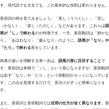
す。現代語でも古文でも、この基本的な役割は変わりません。
形容詞の例を見てみましょう。「美し（うつくし）」「悲し
（かなし）」「楽し（たのし）」などがあります。これらは
語
尾が「し」で終わる
のが特徴です。一方、形容動詞は「静かな
り」「あはれなり」「盛んなり」のように、
語尾が「なり」や
「たり」で終わる
形をしています。
両者の違いを理解する第一歩は、
語尾の形に注目すること
で
す。形容詞は単独で「～し」という形になりますが、形容動詞
は必ず「なり」や「たり」という助動詞がセットになっていま
す。この点を意識するだけで、見分けがずっと簡単になりま
す。
また、形容詞と形容動詞では
活用の仕方が全く異なります
。形