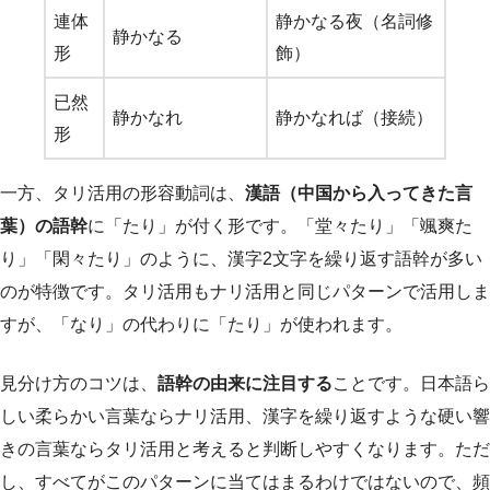
連体
静かなる夜（名詞修
静かなる
形
飾）
已然
静かなれ
静かなれば（接続）
形
一方、タリ活用の形容動詞は、
漢語（中国から入ってきた言
葉）の語幹
に「たり」が付く形です。「堂々たり」「颯爽た
り」「閑々たり」のように、漢字2文字を繰り返す語幹が多い
のが特徴です。タリ活用もナリ活用と同じパターンで活用しま
すが、「なり」の代わりに「たり」が使われます。
見分け方のコツは、
語幹の由来に注目する
ことです。日本語ら
しい柔らかい言葉ならナリ活用、漢字を繰り返すような硬い響
きの言葉ならタリ活用と考えると判断しやすくなります。ただ
し、すべてがこのパターンに当てはまるわけではないので、頻