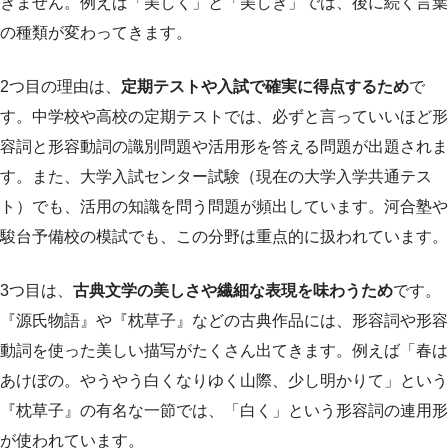
きません。例えば「美しく」と「美しき」では、後に続く言葉
の種類が変わってきます。
2つ目の理由は、
定期テストや入試で確実に得点するため
で
す。中学校や高校の定期テストでは、必ずと言っていいほど形
容詞と形容動詞の識別問題や活用形を答える問題が出題されま
す。また、大学入試センター試験（現在の大学入学共通テス
ト）でも、活用の知識を問う問題が頻出しています。河合塾や
駿台予備校の模試でも、この分野は重点的に扱われています。
3つ目は、
古典文学の美しさや繊細な表現を味わうため
です。
『源氏物語』や『枕草子』などの古典作品には、形容詞や形容
動詞を使った美しい描写がたくさん出てきます。例えば「春は
あけぼの。やうやう白くなりゆく山際、少し明かりて」という
『枕草子』の有名な一節では、「白く」という形容詞の連用形
が使われています。