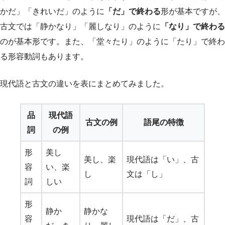
かだ」「きれいだ」のように
「だ」で終わる
形が基本ですが、
古文では「静かなり」「麗しなり」のように
「なり」で終わる
のが基本形です。また、「堂々たり」のように「たり」で終わ
る形容動詞もあります。
現代語と古文の違いを表にまとめてみました。
品
現代語
古文の例
語尾の特徴
詞
の例
形
美し
美し、楽
現代語は「い」、古
容
い、楽
し
文は「し」
詞
しい
形
静か
静かな
容
現代語は「だ」、古