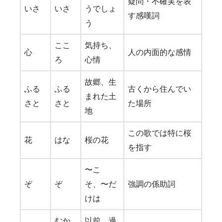
疑問・不確実を表
いさ
いさ
うでしょ
す感嘆詞
う
ここ
気持ち、
心
人の内面的な感情
ろ
心情
故郷、生
ふる
ふる
古くから住んでい
まれた土
さと
さと
た場所
地
この歌では特に桜
花
はな
桜の花
を指す
〜こ
ぞ
ぞ
そ、〜だ
強調の係助詞
けは
むか
以前、過