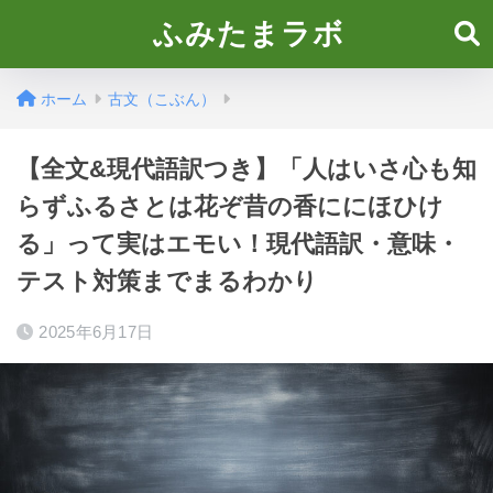
ふみたまラボ
ホーム
古文（こぶん）
【全文&現代語訳つき】「人はいさ心も知
らずふるさとは花ぞ昔の香ににほひけ
る」って実はエモい！現代語訳・意味・
テスト対策までまるわかり
2025年6月17日