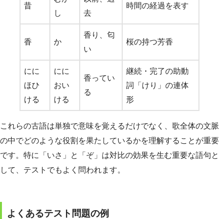
昔
時間の経過を表す
し
去
香り、匂
香
か
桜の持つ芳香
い
にに
にに
継続・完了の助動
香ってい
ほひ
おい
詞「けり」の連体
る
ける
ける
形
これらの古語は単独で意味を覚えるだけでなく、歌全体の文脈
の中でどのような役割を果たしているかを理解することが重要
です。特に「いさ」と「ぞ」は対比の効果を生む重要な語句と
して、テストでもよく問われます。
よくあるテスト問題の例