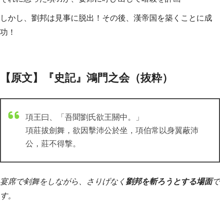
しかし、劉邦は見事に脱出！その後、漢帝国を築くことに成
功！
【原文】『史記』鴻門之会（抜粋）
項王曰、「吾聞劉氏欲王關中。」
項莊拔劍舞，欲因擊沛公於坐，項伯常以身翼蔽沛
公，莊不得撃。
宴席で剣舞をしながら、さりげなく
劉邦を斬ろうとする場面
で
す。