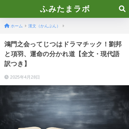
ふみたまラボ
ホーム
漢文（かんぶん）
鴻門之会ってじつはドラマチック！劉邦
と項羽、運命の分かれ道【全文・現代語
訳つき】
2025年4月28日