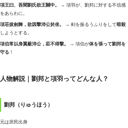
項王曰、吾聞劉氏欲王關中。
→ 項羽が、劉邦に対する不信感
をあらわに。
項荘拔劍舞，欲因擊沛公於坐。
→ 剣を振るうふりをして
暗殺
しようとする。
項伯常以身翼蔽沛公，莊不得撃。
→ 項伯が
体を張って劉邦を
守る
！
人物解説｜劉邦と項羽ってどんな人？
劉邦（りゅうほう）
元は庶民出身