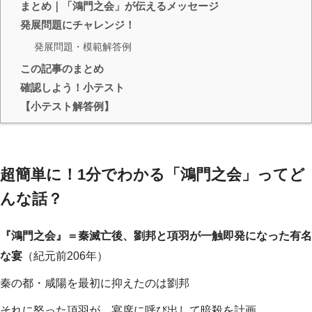
まとめ｜「鴻門之会」が伝えるメッセージ
発展問題にチャレンジ！
発展問題・模範解答例
この記事のまとめ
確認しよう！小テスト
【小テスト解答例】
超簡単に！1分でわかる「鴻門之会」ってど
んな話？
『鴻門之会』＝秦滅亡後、劉邦と項羽が一触即発になった有名
な宴
（紀元前206年）
秦の都・咸陽を最初に抑えたのは劉邦
それに怒った項羽が、宴席に呼び出して暗殺を計画