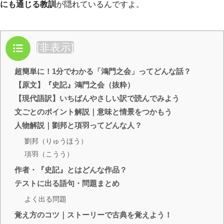
にも通じる教訓
が隠れているんですよ。
目次
[
非表示
]
超簡単に！1分でわかる「鴻門之会」ってどんな話？
【原文】『史記』鴻門之会（抜粋）
【現代語訳】いちばんやさしい訳で読んでみよう
文ごとのポイント解説｜意味と情景をつかもう
人物解説｜劉邦と項羽ってどんな人？
劉邦（りゅうほう）
項羽（こうう）
作者・『史記』とはどんな作品？
テストに出る語句・問題まとめ
よく出る問題
覚え方のコツ｜ストーリーで古典を覚えよう！